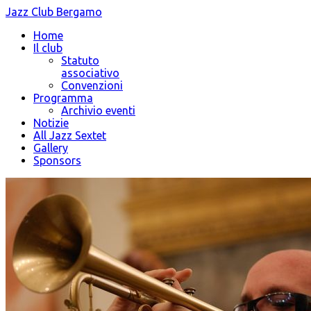
Jazz Club Bergamo
Home
Il club
Statuto
associativo
Convenzioni
Programma
Archivio eventi
Notizie
All Jazz Sextet
Gallery
Sponsors