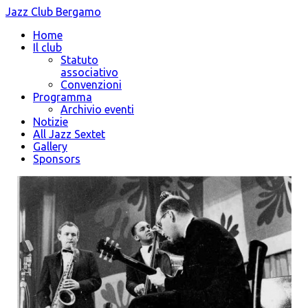
Jazz Club Bergamo
Home
Il club
Statuto
associativo
Convenzioni
Programma
Archivio eventi
Notizie
All Jazz Sextet
Gallery
Sponsors