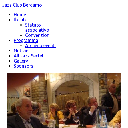
Jazz Club Bergamo
Home
Il club
Statuto
associativo
Convenzioni
Programma
Archivio eventi
Notizie
All Jazz Sextet
Gallery
Sponsors