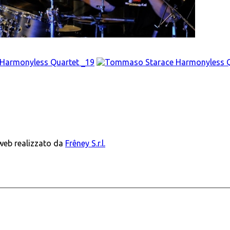
 web realizzato da
Frêney S.r.l.