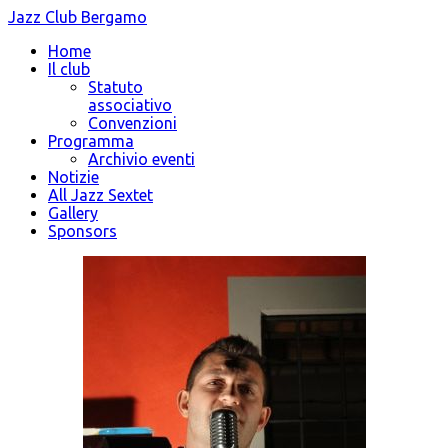
Jazz Club Bergamo
Home
Il club
Statuto
associativo
Convenzioni
Programma
Archivio eventi
Notizie
All Jazz Sextet
Gallery
Sponsors