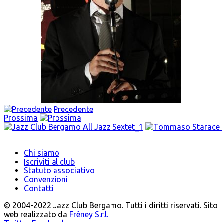
Precedente
Prossima
Chi siamo
Iscriviti al club
Statuto associativo
Convenzioni
Contatti
© 2004-2022 Jazz Club Bergamo. Tutti i diritti riservati. Sito
web realizzato da
Frêney S.r.l.