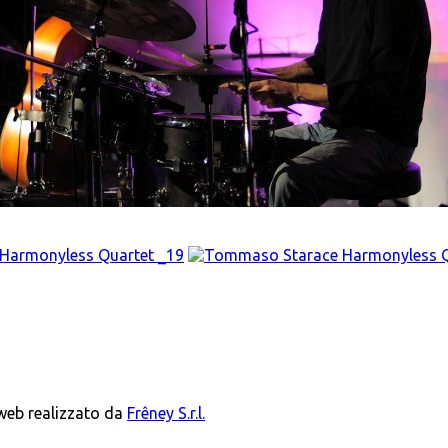
 web realizzato da
Frêney S.r.l.