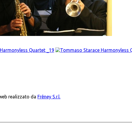
 web realizzato da
Frêney S.r.l.