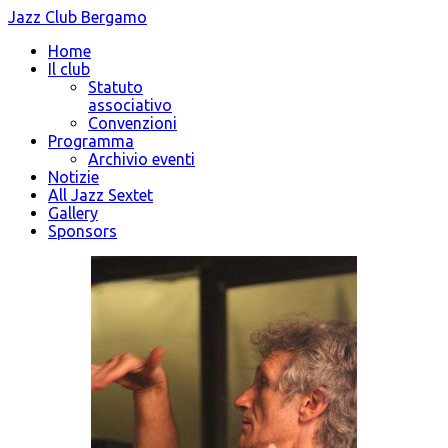
Jazz Club Bergamo
Home
Il club
Statuto
associativo
Convenzioni
Programma
Archivio eventi
Notizie
All Jazz Sextet
Gallery
Sponsors