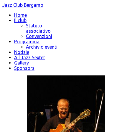
Jazz Club Bergamo
Home
Il club
Statuto
associativo
Convenzioni
Programma
Archivio eventi
Notizie
All Jazz Sextet
Gallery
Sponsors