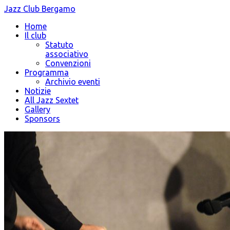
Jazz Club Bergamo
Home
Il club
Statuto
associativo
Convenzioni
Programma
Archivio eventi
Notizie
All Jazz Sextet
Gallery
Sponsors