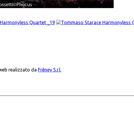
 web realizzato da
Frêney S.r.l.