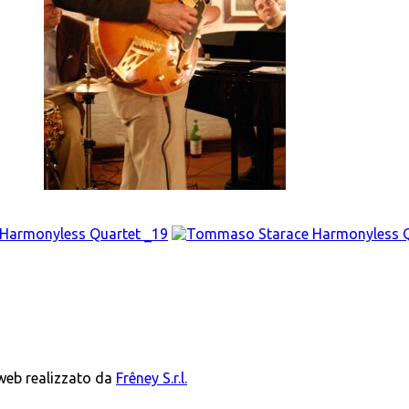
 web realizzato da
Frêney S.r.l.