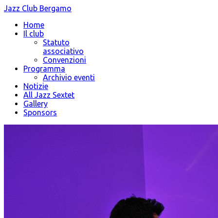
Jazz Club Bergamo
Home
Il club
Statuto
associativo
Convenzioni
Programma
Archivio eventi
Notizie
All Jazz Sextet
Gallery
Sponsors