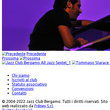
Precedente
Prossima
Chi siamo
Iscriviti al club
Statuto associativo
Convenzioni
Contatti
© 2004-2022 Jazz Club Bergamo. Tutti i diritti riservati. Sito
web realizzato da
Frêney S.r.l.