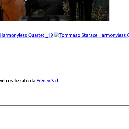
 web realizzato da
Frêney S.r.l.