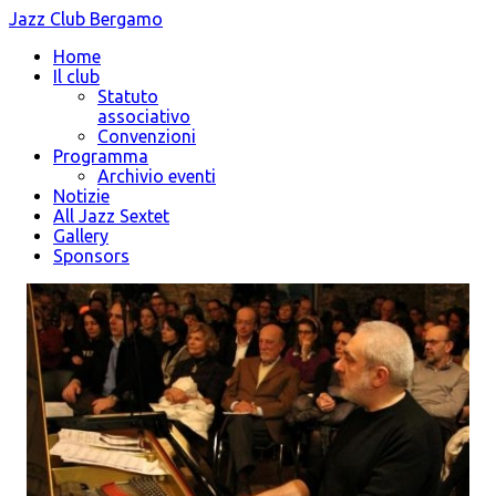
Jazz Club Bergamo
Home
Il club
Statuto
associativo
Convenzioni
Programma
Archivio eventi
Notizie
All Jazz Sextet
Gallery
Sponsors