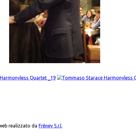
 web realizzato da
Frêney S.r.l.