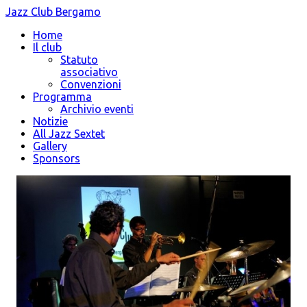
Jazz Club Bergamo
Home
Il club
Statuto
associativo
Convenzioni
Programma
Archivio eventi
Notizie
All Jazz Sextet
Gallery
Sponsors