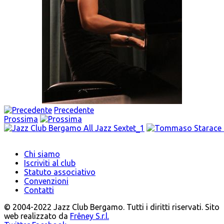
Precedente
Prossima
Chi siamo
Iscriviti al club
Statuto associativo
Convenzioni
Contatti
© 2004-2022 Jazz Club Bergamo. Tutti i diritti riservati. Sito
web realizzato da
Frêney S.r.l.