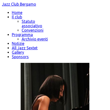
Jazz Club Bergamo
Home
Il club
Statuto
associativo
Convenzioni
Programma
Archivio eventi
Notizie
All Jazz Sextet
Gallery
Sponsors