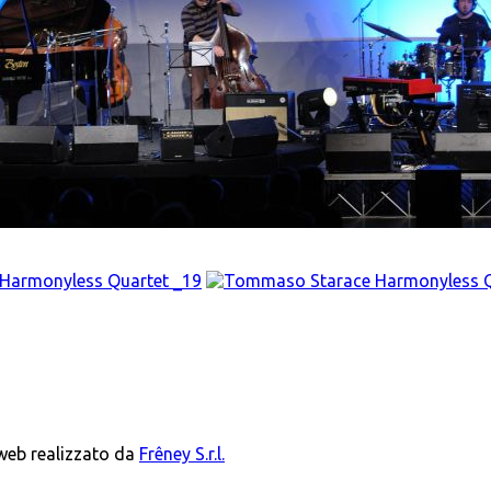
 web realizzato da
Frêney S.r.l.