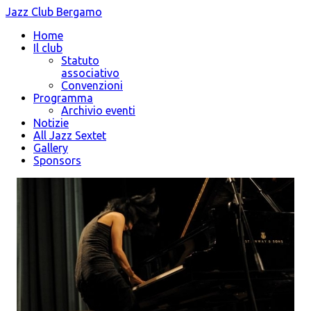
Jazz Club Bergamo
Home
Il club
Statuto
associativo
Convenzioni
Programma
Archivio eventi
Notizie
All Jazz Sextet
Gallery
Sponsors