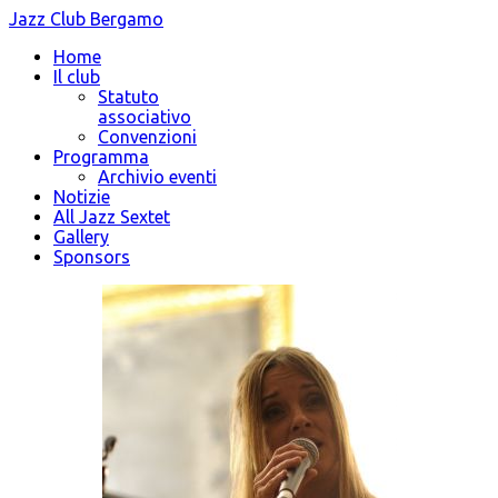
Jazz Club Bergamo
Home
Il club
Statuto
associativo
Convenzioni
Programma
Archivio eventi
Notizie
All Jazz Sextet
Gallery
Sponsors