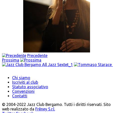
Precedente
Prossima
Chi siamo
Iscriviti al club
Statuto associativo
Convenzioni
Contatti
© 2004-2022 Jazz Club Bergamo. Tutti i diritti riservati. Sito
web realizzato da
Frêney S.r.l.