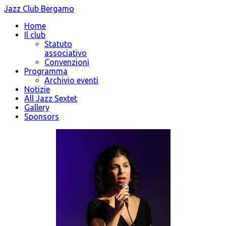
Jazz Club Bergamo
Home
Il club
Statuto
associativo
Convenzioni
Programma
Archivio eventi
Notizie
All Jazz Sextet
Gallery
Sponsors