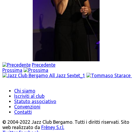
Precedente
Prossima
Chi siamo
Iscriviti al club
Statuto associativo
Convenzioni
Contatti
© 2004-2022 Jazz Club Bergamo. Tutti i diritti riservati. Sito
web realizzato da
Frêney S.r.l.