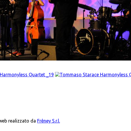
 web realizzato da
Frêney S.r.l.