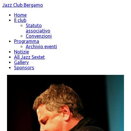
Jazz Club Bergamo
Home
Il club
Statuto
associativo
Convenzioni
Programma
Archivio eventi
Notizie
All Jazz Sextet
Gallery
Sponsors