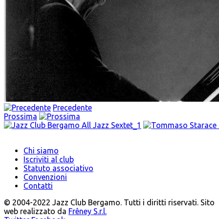
Precedente
Prossima
Chi siamo
Iscriviti al club
Statuto associativo
Convenzioni
Contatti
© 2004-2022 Jazz Club Bergamo. Tutti i diritti riservati. Sito
web realizzato da
Frêney S.r.l.