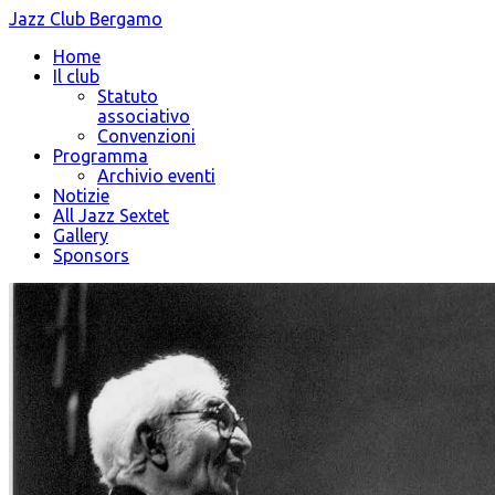
Jazz Club Bergamo
Home
Il club
Statuto
associativo
Convenzioni
Programma
Archivio eventi
Notizie
All Jazz Sextet
Gallery
Sponsors