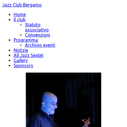
Jazz Club Bergamo
Home
Il club
Statuto
associativo
Convenzioni
Programma
Archivio eventi
Notizie
All Jazz Sextet
Gallery
Sponsors