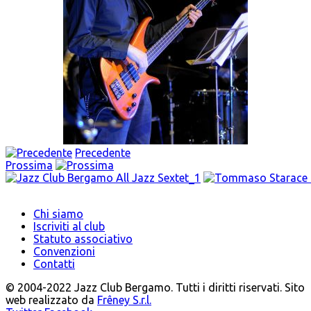
Precedente
Prossima
Chi siamo
Iscriviti al club
Statuto associativo
Convenzioni
Contatti
© 2004-2022 Jazz Club Bergamo. Tutti i diritti riservati. Sito
web realizzato da
Frêney S.r.l.