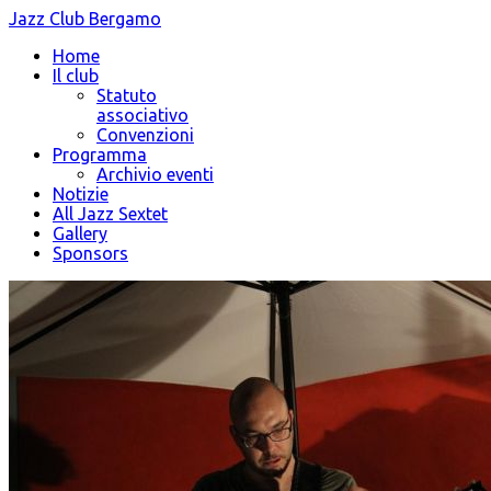
Jazz Club Bergamo
Home
Il club
Statuto
associativo
Convenzioni
Programma
Archivio eventi
Notizie
All Jazz Sextet
Gallery
Sponsors