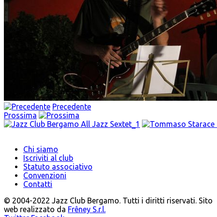
Precedente
Prossima
Chi siamo
Iscriviti al club
Statuto associativo
Convenzioni
Contatti
© 2004-2022 Jazz Club Bergamo. Tutti i diritti riservati. Sito
web realizzato da
Frêney S.r.l.