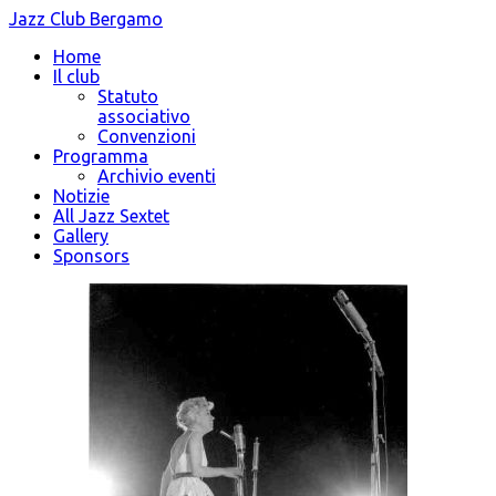
Jazz Club Bergamo
Home
Il club
Statuto
associativo
Convenzioni
Programma
Archivio eventi
Notizie
All Jazz Sextet
Gallery
Sponsors