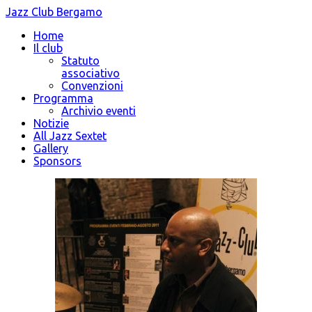
Jazz Club Bergamo
Home
Il club
Statuto
associativo
Convenzioni
Programma
Archivio eventi
Notizie
All Jazz Sextet
Gallery
Sponsors