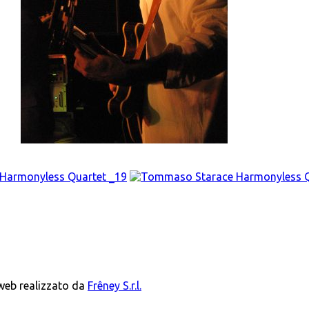
 web realizzato da
Frêney S.r.l.