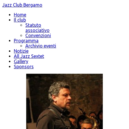
Jazz Club Bergamo
Home
Il club
Statuto
associativo
Convenzioni
Programma
Archivio eventi
Notizie
All Jazz Sextet
Gallery
Sponsors