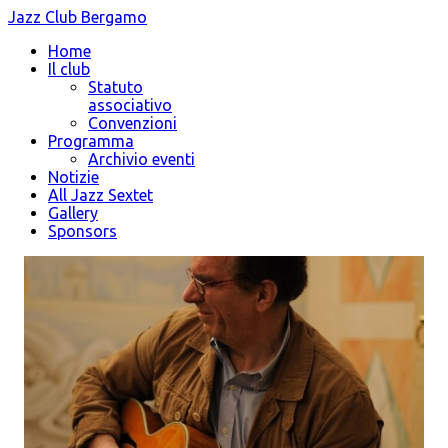
Jazz Club Bergamo
Home
Il club
Statuto
associativo
Convenzioni
Programma
Archivio eventi
Notizie
All Jazz Sextet
Gallery
Sponsors