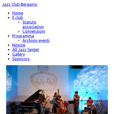
Jazz Club Bergamo
Home
Il club
Statuto
associativo
Convenzioni
Programma
Archivio eventi
Notizie
All Jazz Sextet
Gallery
Sponsors