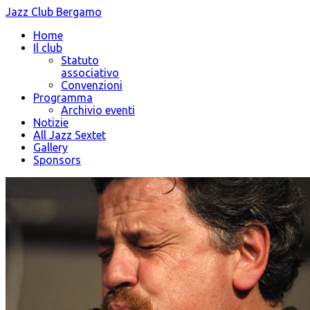
Jazz Club Bergamo
Home
Il club
Statuto
associativo
Convenzioni
Programma
Archivio eventi
Notizie
All Jazz Sextet
Gallery
Sponsors