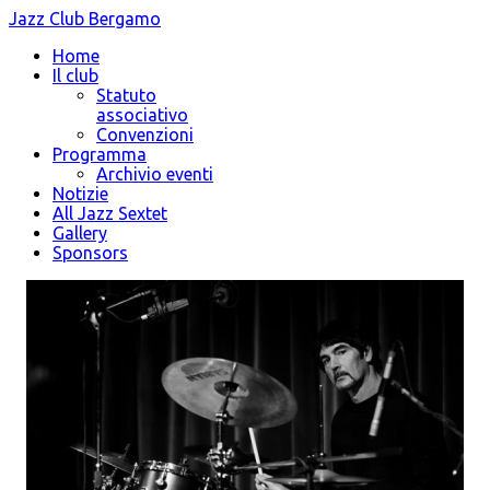
Jazz Club Bergamo
Home
Il club
Statuto
associativo
Convenzioni
Programma
Archivio eventi
Notizie
All Jazz Sextet
Gallery
Sponsors