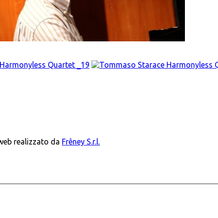
 web realizzato da
Frêney S.r.l.