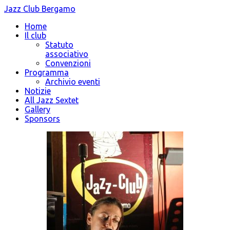
Jazz Club Bergamo
Home
Il club
Statuto
associativo
Convenzioni
Programma
Archivio eventi
Notizie
All Jazz Sextet
Gallery
Sponsors