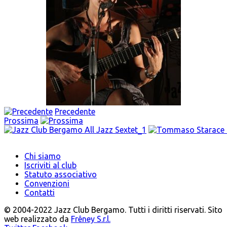
Precedente
Prossima
Chi siamo
Iscriviti al club
Statuto associativo
Convenzioni
Contatti
© 2004-2022 Jazz Club Bergamo. Tutti i diritti riservati. Sito
web realizzato da
Frêney S.r.l.